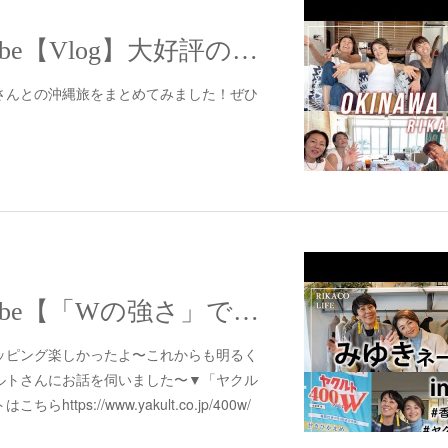
【配信】YouTube【Vlog】大好評の沖縄旅をまとめてみたよ〜
さんとの沖縄旅をまとめてみました！ぜひ
【配信】YouTube【「Wの強さ」でお通じ改善】香坂みゆきさんと湘南デートからのヤクルトさんへ訪問！健やかな毎日を楽しく過ごすアイテムについて詳しく聞いてきました〜
ッピング楽しかったよ〜これからも明るく
ルトさんにお話を伺いました〜▼「ヤクル
tps://www.yakult.co.jp/400w/