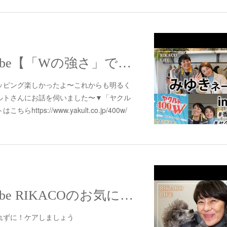
【配信】YouTube【「Wの強さ」でお通じ改善】香坂みゆきさんと湘南デートからのヤクルトさんへ訪問！健やかな毎日を楽しく過ごすアイテムについて詳しく聞いてきました〜
ッピング楽しかったよ〜これからも明るく
ルトさんにお話を伺いました〜▼「ヤクル
tps://www.yakult.co.jp/400w/
【配信】YouTube RIKACOのお気に入りグッズを紹介〜
れずに！ケアしましょう