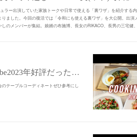
でレギュラー出演していた家族トークや日常で使える「裏ワザ」を紹介する
まりました。今回の復活では「令和にも使える裏ワザ」を大公開。出演
しのメンバーが集結。娘婿の布施博、長女のRIKACO、長男の三宅健、次
【配信】YouTube2023年好評だったお料理動画をまとめました〜
会のテーブルコーディネートぜひ参考にし