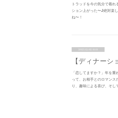
トラッドを今の気分で着れ
ション上がった〜♪絶対楽
ね〜！
2023.12.02 11:15
「恋してますか？」年を重
って、お相手とのロマンス
り、趣味による喜び、そし