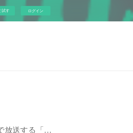
ぐ試す
ログイン
【O.A情報】「笑って年越し！THE 笑(ワラ)晦日」で放送する「復活！伊東家の食卓」出演します