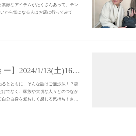
る素敵なアイテムがたくさんあって、テン
しいから気になる人はお店に行ってみて
【ディナーショー】2024/1/13(土)16:30～ [恋する Night RIKACO Night] ～RIKACOがプロデュースする大人のニューイヤーパーティー/ディナーショー
ねるとともに、そんな話はご無沙汰！？恋
だけでなく、家族や大切な人々とのつなが
て自分自身を愛おしく感じる気持ち！さ…