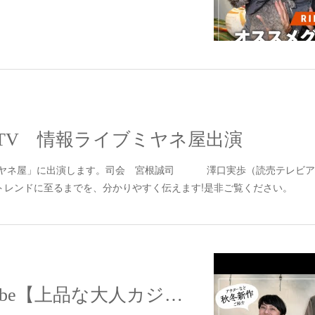
YTV 情報ライブミヤネ屋出演
 ミヤネ屋」に出演します。司会 宮根誠司 澤口実歩（読売テレビア
トレンドに至るまでを、分かりやすく伝えます!是非ご覧ください。
【配信】YouTube【上品な大人カジュアルコーデ】エリオポールの秋冬新作！上品を着崩すワンランク上の大人カジュアルコーデをご紹介♪