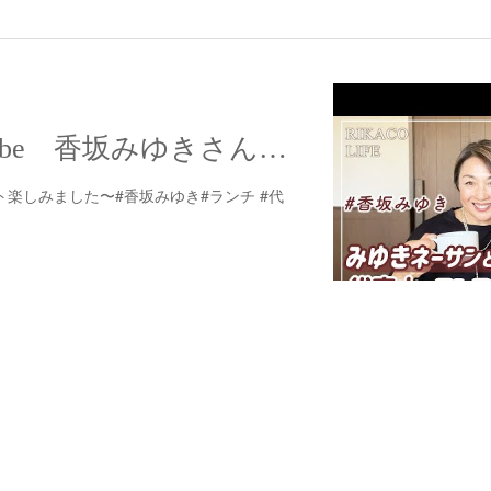
【配信】YouTube 香坂みゆきさんと代官山でランチ
レート楽しみました〜#香坂みゆき#ランチ #代