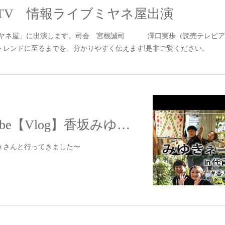
YTV 情報ライブミヤネ屋出演
 ミヤネ屋」に出演します。司会 宮根誠司 澤口実歩（読売テレビア
トレンドに至るまでを、分かりやすく伝えます!是非ご覧ください。
【配信】YouTube【Vlog】香坂みゆきさんと代官山・恵比寿を街ブラ〜
きさんと行ってきました〜