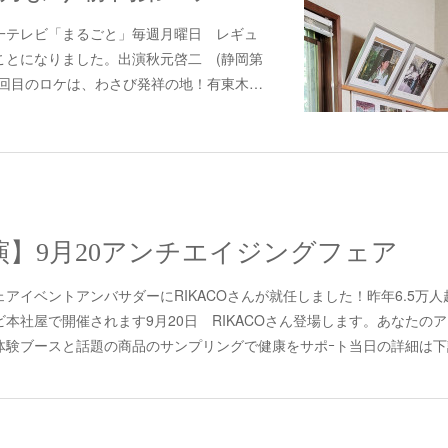
0 静岡第一テレビ「まるごと」毎週月曜日 レギュ
ことになりました。出演秋元啓二 (静岡第
１回目のロケは、わさび発祥の地！有東木…
】9月20アンチエイジングフェア
アイベントアンバサダーにRIKACOさんが就任しました！昨年6.5万
本社屋で開催されます9月20日 RIKACOさん登場します。あなたの
験ブースと話題の商品のサンプリングで健康をサポｰト当日の詳細は下記