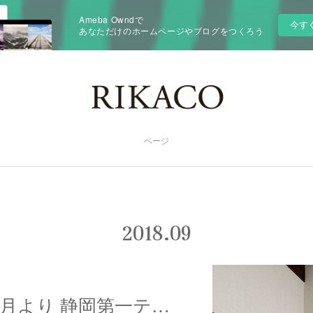
Ameba Owndで
今す
あなただけのホームページやブログをつくろう
ページ
2018
.
09
【O.A情報】10月より 静岡第一テレビ まるごと 毎週月曜日 レギュラー出演