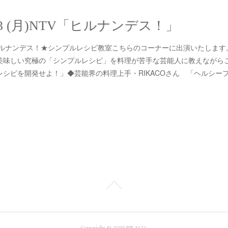
/3 (月)NTV「ヒルナンデス！」
3:55 ヒルナンデス！★シンプルレシピ教室こちらのコーナーに出演いたし
美味しい究極の「シンプルレシピ」を料理が苦手な芸能人に教えながら
シピを開発せよ！」◆芸能界の料理上手・RIKACOさん 「ヘルシーフル
Copyright ©
2026
RIKACO
.