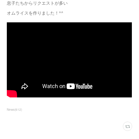
息子たちからリクエストが多い
オムライスを作りました！^^
News
(
612
)