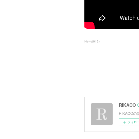
News
(
612
)
RIKACO
RIKAC
フォロ