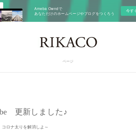
Ameba Owndで
今す
あなただけのホームページやブログをつくろう
ページ
ube 更新しました♪
】コロナ太りを解消しよ～