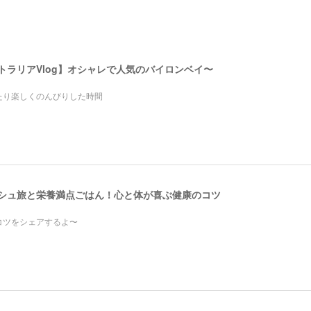
ストラリアVlog】オシャレで人気のバイロンベイ〜
たり楽しくのんびりした時間
レッシュ旅と栄養満点ごはん！心と体が喜ぶ健康のコツ
コツをシェアするよ〜