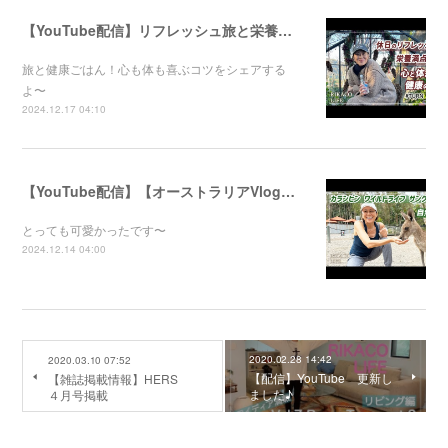
【YouTube配信】リフレッシュ旅と栄養満点ごはん！心と体が喜ぶ健康のコツ
旅と健康ごはん！心も体も喜ぶコツをシェアする
よ〜
2024.12.17 04:10
【YouTube配信】【オーストラリアVlog】自然公園で動物たちと触れ合ってきました〜
とっても可愛かったです〜
2024.12.14 04:00
2020.02.28 14:42
2020.03.10 07:52
【配信】YouTube 更新し
【雑誌掲載情報】HERS
ました♪
４月号掲載