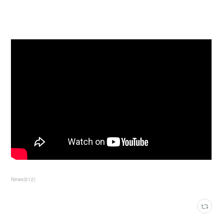
News
(
612
)