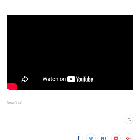
News
(
612
)