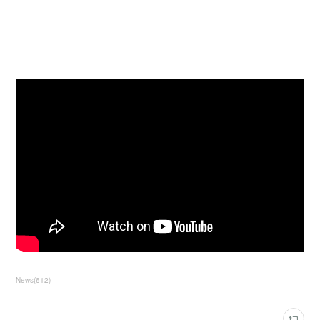
News
(
612
)