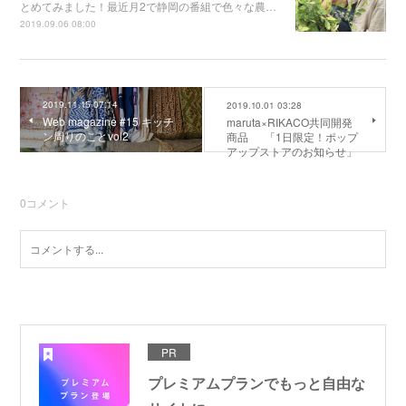
とめてみました！最近月2で静岡の番組で色々な農…
2019.09.06 08:00
2019.11.15 07:14
2019.10.01 03:28
Web magazine #15 キッチ
maruta×RIKACO共同開発
ン周りのことvol2
商品 「1日限定！ポップ
アップストアのお知らせ」
0
コメント
PR
プレミアムプランでもっと自由な