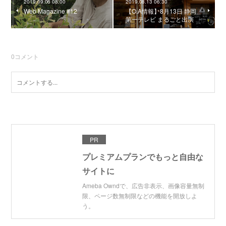
2019.09.06 08:00
2019.08.13 06:30
Web Magazine #12
【O.A情報】8月13日 静岡
第一テレビ まるごと出演
0
コメント
PR
プレミアムプランでもっと自由な
サイトに
Ameba Owndで、広告非表示、画像容量無制
限、ページ数無制限などの機能を開放しよ
う。