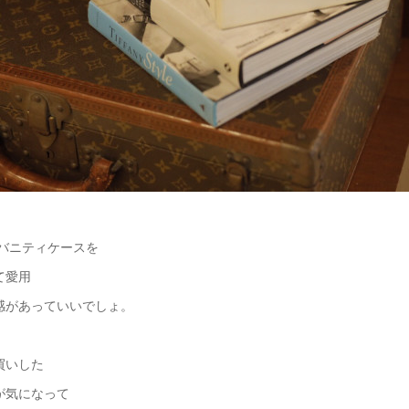
バニティケー
スを
て愛用
感があっていいでしょ。
買いした
が気になって