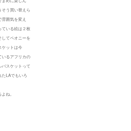
をまめに楽しん
うそう買い替えら
で雰囲気を変え
っている絵は２枚
そしてペオニーを
スケットは今
ているアフリカの
ルバスケットって
たLAでもいろ
。
るよね。
S