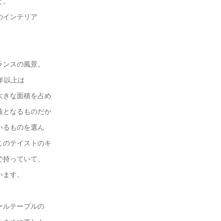
と。
のインテリア
ランスの風景。
年以上は
大きな面積を占め
核となるものだか
いるものを選ん
このテイストのキ
で持っていて、
います。
ールテーブルの