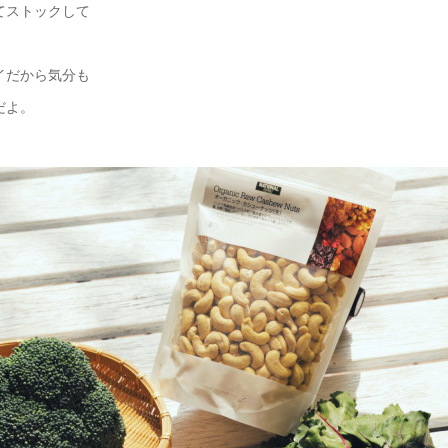
てストックして
イだから気分も
だよ。