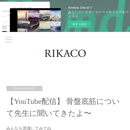
Ameba Owndで
あなただけのホームページやブログをつ
くろう
今すぐ試す
2024.11.09 01:15
【YouTube配信】 骨盤底筋につい
て先生に聞いてきたよ〜
みんなも意識してみてね