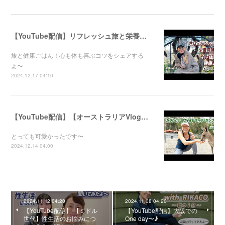
【YouTube配信】リフレッシュ旅と栄養満点ごはん！心と体が喜ぶ健康のコツ
旅と健康ごはん！心も体も喜ぶコツをシェアする
よ〜
2024.12.17 04:10
【YouTube配信】【オーストラリアVlog】自然公園で動物たちと触れ合ってきました〜
とっても可愛かったです〜
2024.12.14 04:00
2024.11.12 04:20
2024.11.08 04:20
【YouTube配信】 【ミドル
【YouTube配信】大阪での
世代】性生活のお悩みにつ
One day〜♪