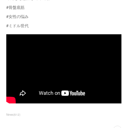
#骨盤底筋
#女性の悩み
#ミドル世代
News
(
612
)