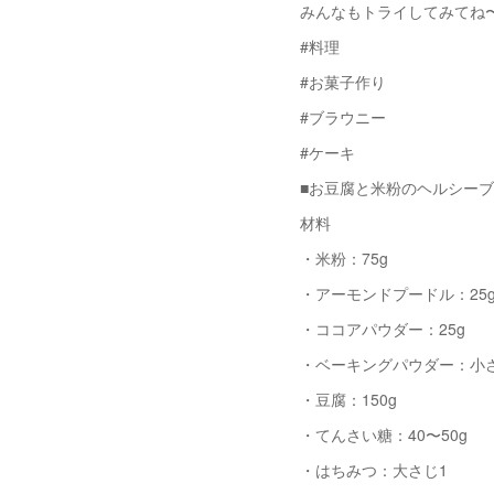
みんなもトライしてみてね
#料理
#お菓子作り
#ブラウニー
#ケーキ
■お豆腐と米粉のヘルシー
材料
・米粉：75g
・アーモンドプードル：25
・ココアパウダー：25g
・ベーキングパウダー：小
・豆腐：150g
・てんさい糖：40〜50g
・はちみつ：大さじ1