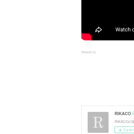
News
(
612
)
RIKACO
RIKAC
フォロ