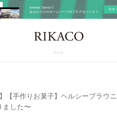
Ameba Owndで
今す
あなただけのホームページやブログをつくろう
ページ
e配信】【手作りお菓子】ヘルシーブラウ
りました〜