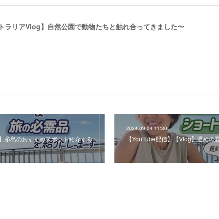
ストラリアVlog】自然公園で動物たちと触れ合ってきました〜
2024.09.04 11:30
log】糸島のおすすめスポット紹介する
【YouTube配信】【Vlog】遅め