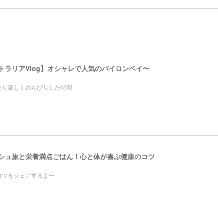
ストラリアVlog】オシャレで人気のバイロンベイ〜
たり楽しくのんびりした時間
レッシュ旅と栄養満点ごはん！心と体が喜ぶ健康のコツ
コツをシェアするよ〜