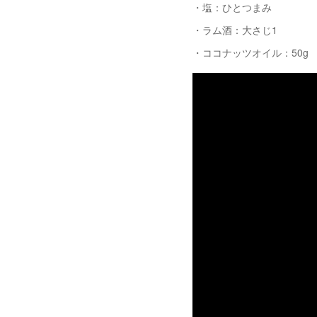
・塩：ひとつまみ
・ラム酒：大さじ1
・ココナッツオイル：50g