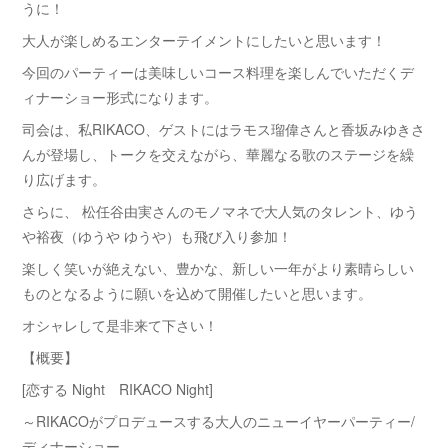
うに！
大人が楽しめるエンターテイメントにしたいと思います！
今回のパーティーは美味しいコース料理を楽しんでいただくデ
ィナーショー形式になります。
司会は、私RIKACO、ゲストにはラモス瑠偉さんと香坂みゆきさ
んが登場し、トークを交えながら、華麗なる歌のステージを繰
り広げます。
さらに、 松任谷由実さんのモノマネで大人気のタレント、ゆう
や裕夜（ゆうや ゆうや）も飛び入り参加！
楽しく笑いが絶えない、豊かな、新しい一年がより素晴らしい
ものとなるように願いを込めて開催したいと思います。
オシャレして是非来て下さい！
【概要】
[恋する Night RIKACO Night]
～RIKACOがプロデュースする大人のニューイヤーパーティー/
ディナーショー