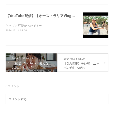
【YouTube配信】【オーストラリアVlog】自然公園で動物たちと触れ合ってきました〜
とっても可愛かったです〜
2024.12.14 04:00
2024.01.13 04:13
2024.01.04 12:00
【配信】YouTube 皆んな
【O.A情報】テレ朝 ニッ
元気だったー？
ポンめしあがれ
0
コメント