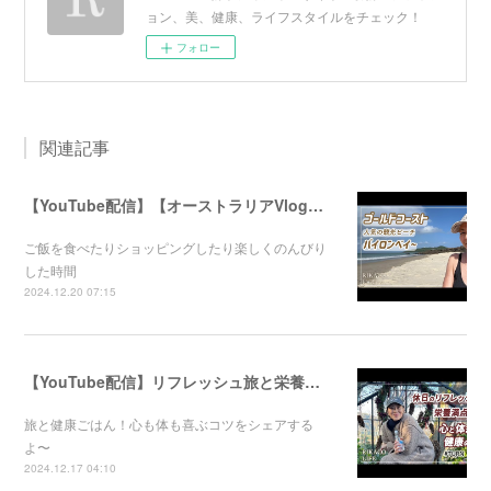
ョン、美、健康、ライフスタイルをチェック！
フォロー
関連記事
【YouTube配信】【オーストラリアVlog】オシャレで人気のバイロンベイ〜
ご飯を食べたりショッピングしたり楽しくのんびり
した時間
2024.12.20 07:15
【YouTube配信】リフレッシュ旅と栄養満点ごはん！心と体が喜ぶ健康のコツ
旅と健康ごはん！心も体も喜ぶコツをシェアする
よ〜
2024.12.17 04:10