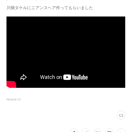
川畑タケルにニアンスヘア作ってもらいました
News
(
612
)