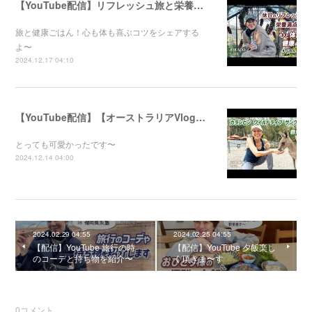
【YouTube配信】リフレッシュ旅と栄養満点ごはん！心と体が喜ぶ健康のコツ
旅と健康ごはん！心も体も喜ぶコツをシェアする
よ〜
2024.12.17 04:10
【YouTube配信】【オーストラリアVlog】自然公園で動物たちと触れ合ってきました〜
とっても可愛かったです〜
2024.12.14 04:00
2024.02.29 04:55
2024.02.25 04:55
【配信】YouTube 旅行の時
【配信】YouTube 夕飯楽し
のコーデと持ち物を紹介〜
く頂きま〜す
0
コメント