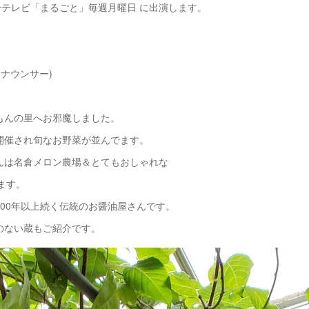
0 静岡第一テレビ「まるごと」毎週月曜日 に出演します。
アナウンサー)
もんの里へお邪魔しました。
開催され旬なお野菜が並んでます。
んは名倉メロン農場＆とてもおしゃれな
れてます。
00年以上続く伝統のお醤油屋さんです。
のない蔵もご紹介です。