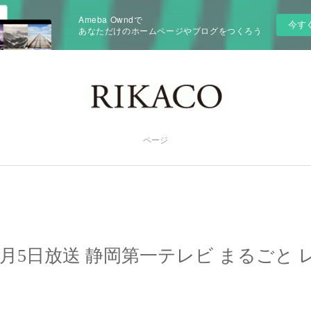
Ameba Owndで
今す
あなただけのホームページやブログをつくろう
ページ
11月5日放送 静岡第一テレビ まるごと