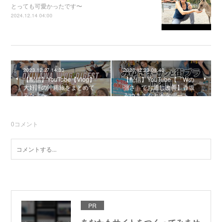
とっても可愛かったです〜
2024.12.14 04:00
2023.12.27 14:30
2023.12.23 08:40
【配信】YouTube【Vlog】
【配信】YouTube【「Wの
大好評の沖縄旅をまとめて
強さ」でお通じ改善】香坂
みたよ〜
みゆきさんと湘南デート…
0
コメント
PR