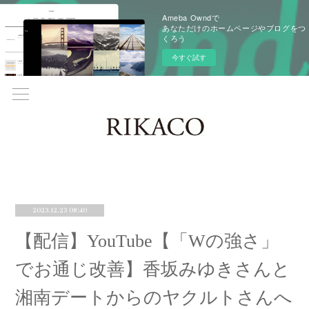
Ameba Owndで
あなただけのホームページやブログをつ
くろう
今すぐ試す
2023.12.23 08:40
【配信】YouTube【「Wの強さ」
でお通じ改善】香坂みゆきさんと
湘南デートからのヤクルトさんへ