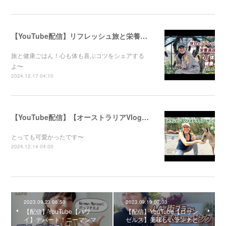
【YouTube配信】リフレッシュ旅と栄養満点ごはん！心と体が喜ぶ健康のコツ
旅と健康ごはん！心も体も喜ぶコツをシェアする
よ〜
2024.12.17 04:10
【YouTube配信】【オーストラリアVlog】自然公園で動物たちと触れ合ってきました〜
とっても可愛かったです〜
2024.12.14 04:00
2023.09.23 08:50
2023.09.19 07:03
【配信】YouTube【ハワ
【配信】YouTube【ロサン
イ】デパート！ニーマンマ
ゼルス】美味しいランチと