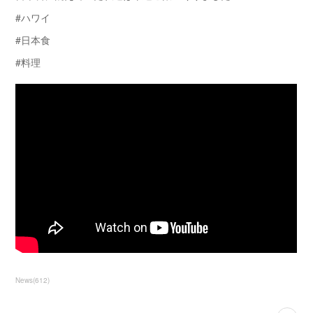
#ハワイ
#日本食
#料理
News
(
612
)