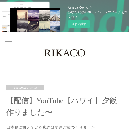
Ameba Owndで
あなただけのホームページやブログをつ
くろう
今すぐ試す
2023.09.22 07:03
【配信】YouTube【ハワイ】夕飯
作りました〜
日本食に飢えていた私達は早速ご飯つくりました！