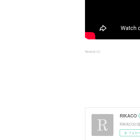
News
(
612
)
RIKACO
RIKAC
フォロ