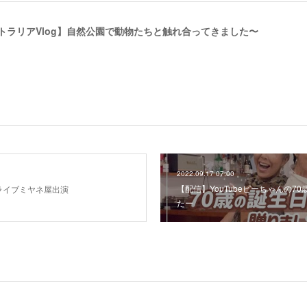
ストラリアVlog】自然公園で動物たちと触れ合ってきました〜
2022.09.17 07:00
【配信】YouTubeピーちゃんの7
報ライブミヤネ屋出演
たー