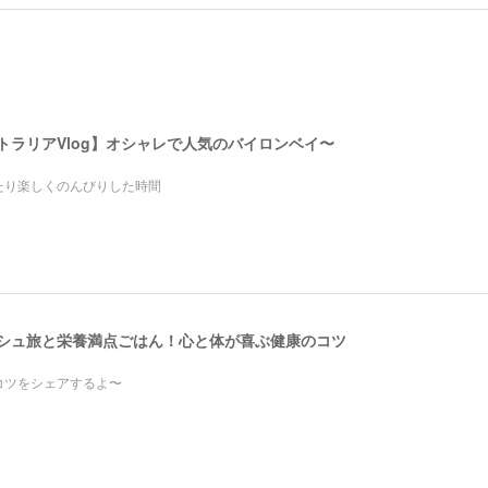
ストラリアVlog】オシャレで人気のバイロンベイ〜
たり楽しくのんびりした時間
レッシュ旅と栄養満点ごはん！心と体が喜ぶ健康のコツ
コツをシェアするよ〜