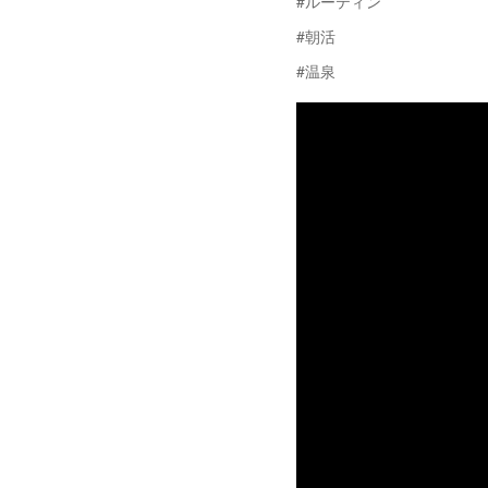
#ルーティン
#朝活
#温泉