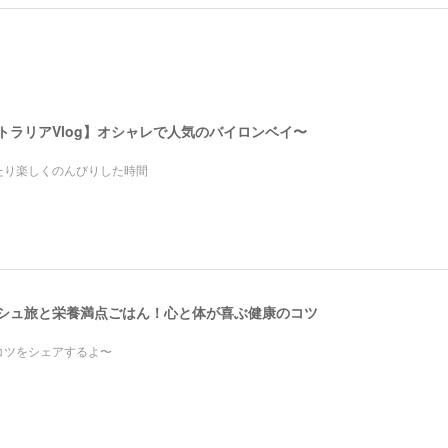
ストラリアVlog】オシャレで人気のバイロンベイ〜
たり楽しくのんびりした時間
レッシュ旅と栄養満点ごはん！心と体が喜ぶ健康のコツ
コツをシェアするよ〜