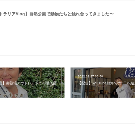
ストラリアVlog】自然公園で動物たちと触れ合ってきました〜
2022.08.27 06:50
購入品】御殿場アウトレットでの購入品
【配信】YouTube熱海での1日を