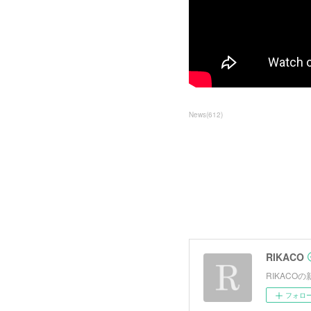
News
(
612
)
RIKACO
RIKAC
フォロ