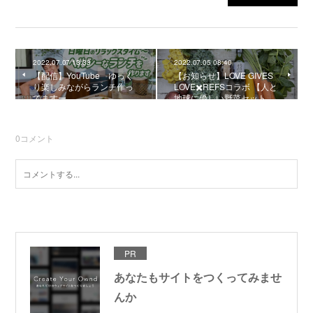
2022.07.07 13:33
2022.07.05 08:40
【配信】YouTube ゆっく
【お知らせ】LOVE GIVES
り楽しみながらランチ作っ
LOVE✖️REFSコラボ 【人と
てますー
地球に優しい野菜セット…
0
コメント
PR
あなたもサイトをつくってみませ
んか