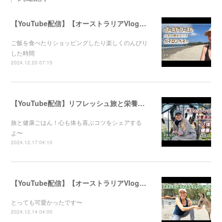
【YouTube配信】【オーストラリアVlog】オシャレで人気のバイロンベイ〜
ご飯を食べたりショッピングしたり楽しくのんびり
した時間
2024.12.20 07:15
【YouTube配信】リフレッシュ旅と栄養満点ごはん！心と体が喜ぶ健康のコツ
旅と健康ごはん！心も体も喜ぶコツをシェアする
よ〜
2024.12.17 04:10
【YouTube配信】【オーストラリアVlog】自然公園で動物たちと触れ合ってきました〜
とっても可愛かったです〜
2024.12.14 04:00