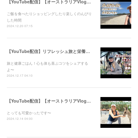
【YouTube配信】【オーストラリアVlog】オシャレで人気のバイロンベイ〜
ご飯を食べたりショッピングしたり楽しくのんびり
した時間
2024.12.20 07:15
【YouTube配信】リフレッシュ旅と栄養満点ごはん！心と体が喜ぶ健康のコツ
旅と健康ごはん！心も体も喜ぶコツをシェアする
よ〜
2024.12.17 04:10
【YouTube配信】【オーストラリアVlog】自然公園で動物たちと触れ合ってきました〜
とっても可愛かったです〜
2024.12.14 04:00