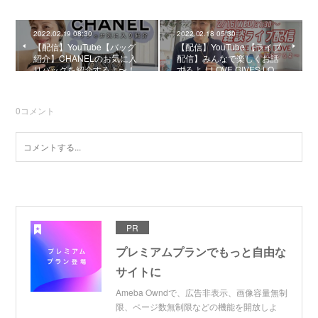
2022.02.19 08:30
2022.02.18 05:30
【配信】YouTube【バッグ
【配信】YouTube 【ライブ
紹介】CHANELのお気に入
配信】みんなで楽しくお話
りバッグを紹介するよ〜！
するよ！LOVE GIVES LO…
0
コメント
PR
プレミアムプランでもっと自由な
サイトに
Ameba Owndで、広告非表示、画像容量無制
限、ページ数無制限などの機能を開放しよ