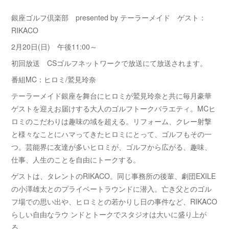
銀座ゴルフ倶楽部 presented by テーラーメイド ゲスト：
RIKACO
2月20日(日) 午後11:00～
初回放送 CSゴルフネットワークで放送にて放送されます。
番組MC：ヒロミ/鷲見玲奈
テーラーメイド銀座を舞台にヒロミが鷲見玲奈と共に毎月豪華
ゲストを迎えお届けする大人のゴルフトークバラエティ。MCヒ
ロミのこだわりは趣味の域を超える。リフォーム、クレー射撃
と様々なことにハマってきたヒロミにとって、ゴルフもその一
つ。芸能界に友達が多いヒロミが、ゴルフから広がる、趣味、
仕事、人生のことを自由にトークする。
ゲストは、タレントのRIKACO。同じ事務所の後輩、劇団EXILE
の小澤雄太とのプライベートラウンドに潜入。亡き父とのゴル
フ場での思い出や、ヒロミとの若かりし日の事件など、RIKACO
らしい自由なラウ ンドとトークでスタジオは大いに盛り上が
る。