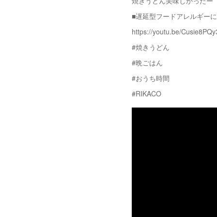
焼きうどん美味しかったー
■遅延型フードアレルギー
https://youtu.be/Cusie8PQy
#焼きうどん
#晩ごはん
#おうち時間
#RIKACO