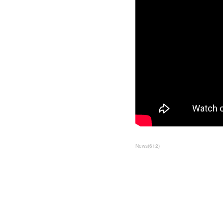
News
(
612
)