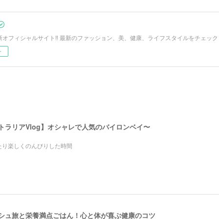
Oの新オフィシャルサイト‼︎ 最新のファッション、美、健康、ライフスタイルをチェック
ー
ストラリアVlog】オシャレで人気のバイロンベイ〜
たり楽しくのんびりした時間
レッシュ旅と栄養満点ごはん！心と体が喜ぶ健康のコツ