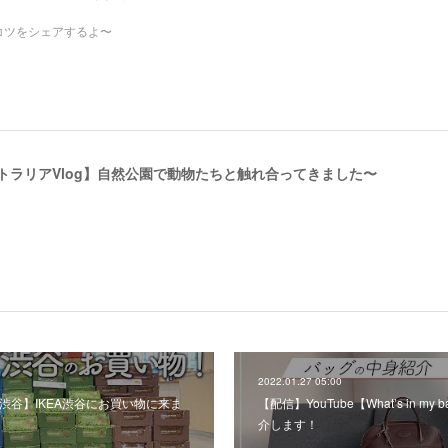
コツをシェアするよ〜
ストラリアVlog】自然公園で動物たちと触れ合ってきました〜
2022.01.27 05:00
EA渋谷】IKEA渋谷にお買い物に来ま
【配信】YouTube【What’s in 
介します！