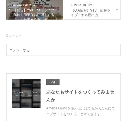
2022.01.24 04:21
2022.01.18 00:15
【配信】YouTube【ライブ
【O.A情報】YTV 情報ラ
配信】簡単なお料理をする
イブミヤネ屋出演
よー！長男みきも出演！
0
コメント
PR
あなたもサイトをつくってみませ
んか
Ameba Owndを使えば、誰でもかんたんにウ
ェブサイトをつくることができます。