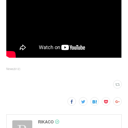
News
(
612
)
RIKACO