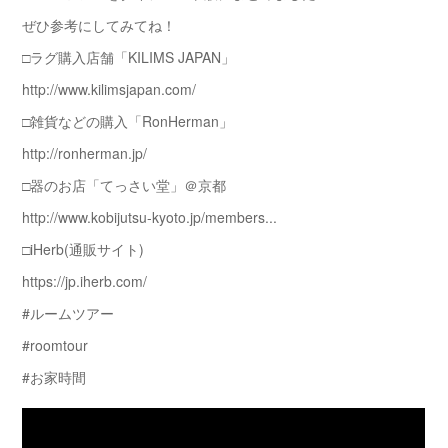
ぜひ参考にしてみてね！
□ラグ購入店舗「KILIMS JAPAN」
http://www.kilimsjapan.com/
□雑貨などの購入「RonHerman」
http://ronherman.jp/
□器のお店「てっさい堂」＠京都
http://www.kobijutsu-kyoto.jp/members...
□iHerb(通販サイト)
https://jp.iherb.com/
#ルームツアー
#roomtour
#お家時間