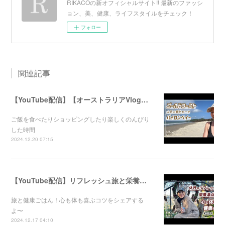
RIKACOの新オフィシャルサイト‼︎ 最新のファッシ
ョン、美、健康、ライフスタイルをチェック！
フォロー
関連記事
【YouTube配信】【オーストラリアVlog】オシャレで人気のバイロンベイ〜
ご飯を食べたりショッピングしたり楽しくのんびり
した時間
2024.12.20 07:15
【YouTube配信】リフレッシュ旅と栄養満点ごはん！心と体が喜ぶ健康のコツ
旅と健康ごはん！心も体も喜ぶコツをシェアする
よ〜
2024.12.17 04:10