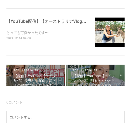
【YouTube配信】【オーストラリアVlog】自然公園で動物たちと触れ合ってきました〜
とっても可愛かったです〜
2024.12.14 04:00
2021.12.02 04:38
2021.11.25 01:35
【配信】YouTube【ライブ
【配信】YouTube【エイジ
配信】長男と生配信！皆さ
ングケア】明るさ・やわら
んの質問に答えるよ〜！
かさ・ハリ感のある肌を…
0
コメント