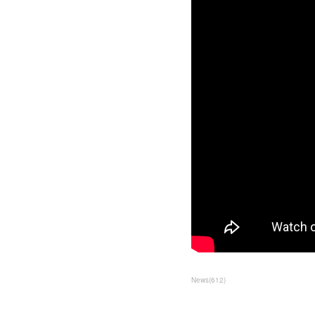
News
(
612
)