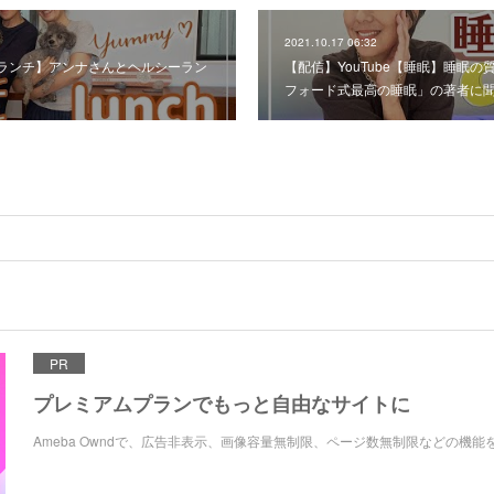
2021.10.17 06:32
お家ランチ】アンナさんとヘルシーラン
【配信】YouTube【睡眠】睡眠
フォード式最高の睡眠」の著者に
PR
プレミアムプランでもっと自由なサイトに
Ameba Owndで、広告非表示、画像容量無制限、ページ数無制限などの機能