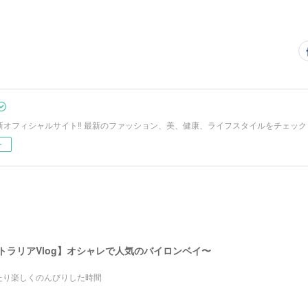
Oの新オフィシャルサイト‼︎ 最新のファッション、美、健康、ライフスタイルをチェック
ー
ストラリアVlog】オシャレで人気のバイロンベイ〜
たり楽しくのんびりした時間