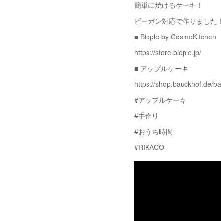
簡単に焼けるケーキ！
ビーガン対応で作りました
■ Biople by CosmeKitchen
https://store.biople.jp/
■ アップルケーキ
https://shop.bauckhof.de/b
#アップルケーキ
#手作り
#おうち時間
#RIKACO