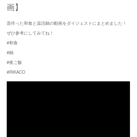
画】
昔作った和食と温活鍋の動画をダイジェストにまとめました！
ぜひ参考にしてみてね！
#和食
#鍋
#夜ご飯
#RIKACO