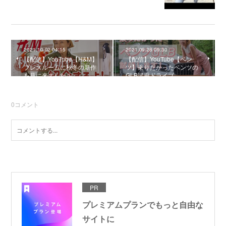
2021.10.02 04:15
2021.09.28 09:30
【配信】YouTube【H&M】
【配信】YouTube【ベン
プレスルームに秋冬の新作
ツ】乗りたかったベンツの
を見に来ました！
GLB試乗ドライブ
0
コメント
PR
プレミアムプランでもっと自由な
サイトに