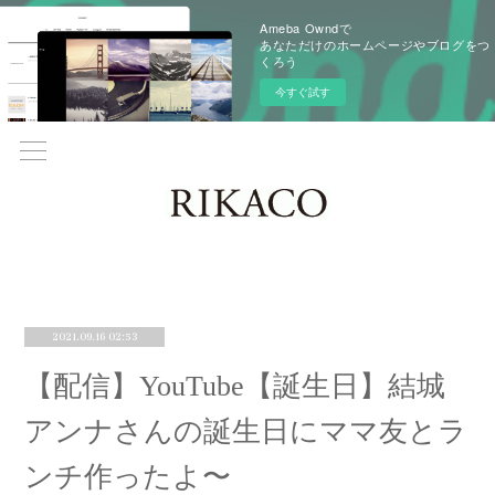
Ameba Owndで
あなただけのホームページやブログをつ
くろう
今すぐ試す
2021.09.16 02:53
【配信】YouTube【誕生日】結城
アンナさんの誕生日にママ友とラ
ンチ作ったよ〜