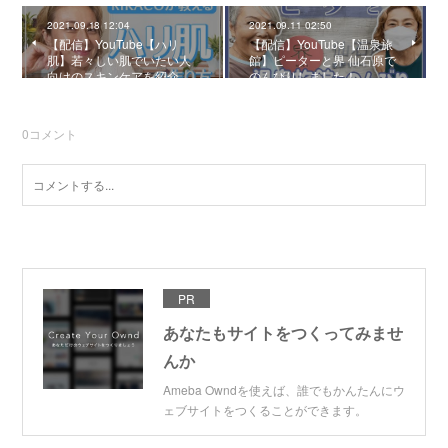
2021.09.18 12:04
2021.09.11 02:50
【配信】YouTube【ハリ
【配信】YouTube【温泉旅
肌】若々しい肌でいたい人
館】ピーターと界 仙石原で
向けのスキンケアを紹介…
のんびりしました！
0
コメント
PR
あなたもサイトをつくってみませ
んか
Ameba Owndを使えば、誰でもかんたんにウ
ェブサイトをつくることができます。