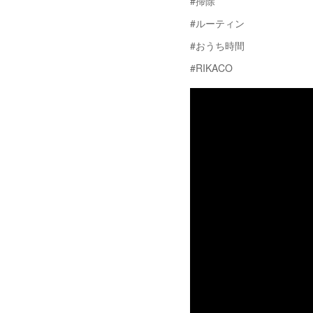
#掃除
#ルーティン
#おうち時間
#RIKACO