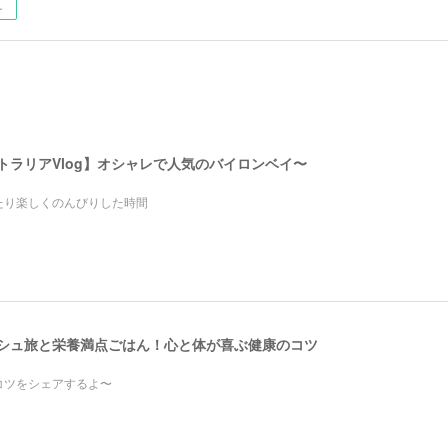
ー
ストラリアVlog】オシャレで人気のバイロンベイ〜
たり楽しくのんびりした時間
レッシュ旅と栄養満点ごはん！心と体が喜ぶ健康のコツ
コツをシェアするよ〜