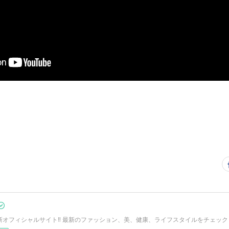
Oの新オフィシャルサイト‼︎ 最新のファッション、美、健康、ライフスタイルをチェック