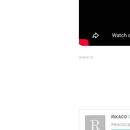
News
(
612
)
RIKACO
RIKAC