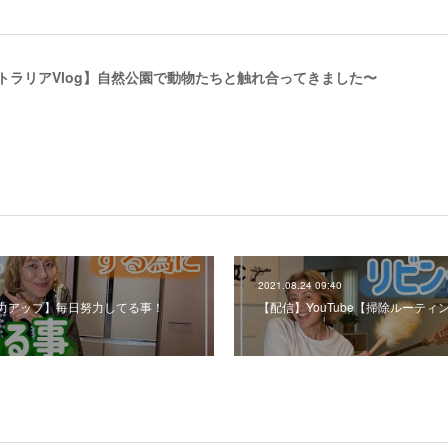
ストラリアVlog】自然公園で動物たちと触れ合ってきました〜
2021.08.24 09:40
免疫力アップ】毎日努力してる事！
【配信】YouTube【掃除ルーテ