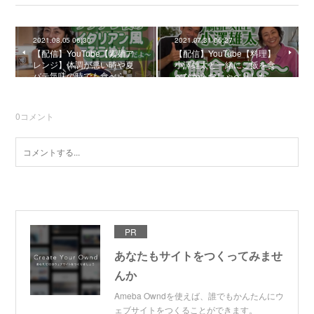
2021.08.05 06:30
2021.07.31 06:27
【配信】YouTube【素麺ア
【配信】YouTube【料理】
レンジ】体調が悪い時や夏
小澤雄太と一緒にご飯を食
バテ気味の時でも食べら…
べながらおしゃべりした…
0
コメント
PR
あなたもサイトをつくってみませ
んか
Ameba Owndを使えば、誰でもかんたんにウ
ェブサイトをつくることができます。