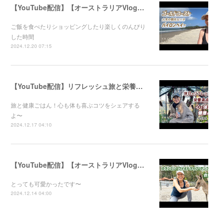
【YouTube配信】【オーストラリアVlog】オシャレで人気のバイロンベイ〜
ご飯を食べたりショッピングしたり楽しくのんびり
した時間
2024.12.20 07:15
【YouTube配信】リフレッシュ旅と栄養満点ごはん！心と体が喜ぶ健康のコツ
旅と健康ごはん！心も体も喜ぶコツをシェアする
よ〜
2024.12.17 04:10
【YouTube配信】【オーストラリアVlog】自然公園で動物たちと触れ合ってきました〜
とっても可愛かったです〜
2024.12.14 04:00