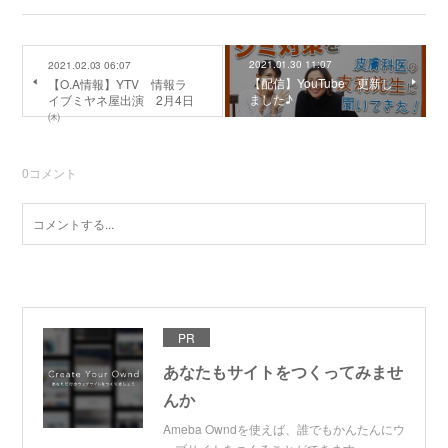
2021.01.30 11:07
2021.02.03 06:07
【配信】YouTube 更新し
【O.A情報】YTV 情報ラ
ました♪
イブミヤネ屋出演 2月4日
㈭
0
コメント
PR
あなたもサイトをつくってみませ
んか
Ameba Owndを使えば、誰でもかんたんにウ