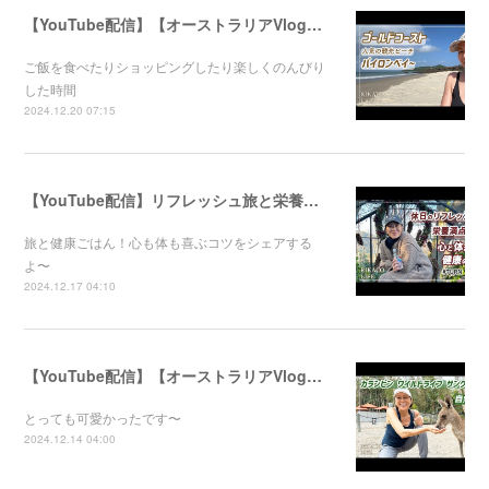
【YouTube配信】【オーストラリアVlog】オシャレで人気のバイロンベイ〜
ご飯を食べたりショッピングしたり楽しくのんびり
した時間
2024.12.20 07:15
【YouTube配信】リフレッシュ旅と栄養満点ごはん！心と体が喜ぶ健康のコツ
旅と健康ごはん！心も体も喜ぶコツをシェアする
よ〜
2024.12.17 04:10
【YouTube配信】【オーストラリアVlog】自然公園で動物たちと触れ合ってきました〜
とっても可愛かったです〜
2024.12.14 04:00